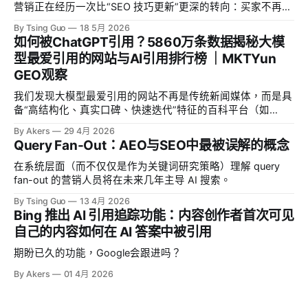
营销正在经历一次比“SEO 技巧更新”更深的转向：买家不再只
是在搜索框里输入几个关键词、逐页比较结果，而是把问题交
By Tsing Guo
18 5月 2026
给 AI 搜索、行业社区、问答型内容和销售顾问共同验证。
如何被ChatGPT引用？5860万条数据揭秘大模
Gartner 在 2025 年的一项 B2B 买家调查中提到，61%的 B2B
型最爱引用的网站与AI引用排行榜 ｜MKTYun
买家更偏好整体上“无销售代表介入”的购买体验，多数买家会
GEO观察
先通过数字渠道独立研究；但当问题进入“是否适合本公司”“如
何落地到本组织”这类需要情境判断的阶段时，他们仍然需要
我们发现大模型最爱引用的网站不再是传统新闻媒体，而是具
销售或专家提供判断。对内容团队来说，这意味着传统“抢关
备“高结构化、真实口碑、快速迭代”特征的百科平台（如
键词排名”的方法不够了，新的任务是让品牌成为答案引擎愿
Wikipedia）、UGC 社区（如 Reddit）及专业评测网站（如
意引用、买家愿意信任、销售能够复用的权威答案来源。
By Akers
29 4月 2026
TechRadar）。
Query Fan-Out：AEO与SEO中最被误解的概念
GEO，即 Generative Engine Optimization，关注企业内容能
否被豆包、DeepSeek、Kimi、通义千问、百度文心一言等生
在系统层面（而不仅仅是作为关键词研究策略）理解 query
成式
fan-out 的营销人员将在未来几年主导 AI 搜索。
By Tsing Guo
13 4月 2026
Bing 推出 AI 引用追踪功能：内容创作者首次可见
自己的内容如何在 AI 答案中被引用
期盼已久的功能，Google会跟进吗？
By Akers
01 4月 2026