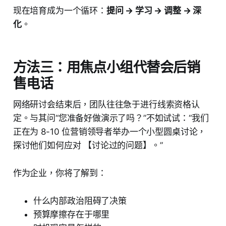
现在培育成为一个循环：
提问 → 学习 → 调整 → 深
化
。
方法三：用焦点小组代替会后销
售电话
网络研讨会结束后，团队往往急于进行线索资格认
定。与其问“您准备好做演示了吗？”不如试试：“我们
正在为 8-10 位营销领导者举办一个小型圆桌讨论，
探讨他们如何应对 【讨论过的问题】。”
作为企业，你将了解到：
什么内部政治阻碍了决策
预算摩擦存在于哪里