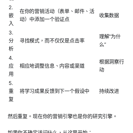
2.
在你的营销活动（表单、邮件、活
嵌
收集数据
动）中添加一个验证点
入
3.
理解“为什
分
寻找模式，而不仅仅是点击率
么”
析
4.
根据洞察行
应
相应地调整信息、内容或渠道
动
用
5.
重
将学习成果反馈到下一个假设中
持续改进
复
然后重复。现在你的营销引擎也是你的研究引擎。
如果你不确定该问什么，从这里开始：